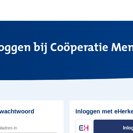
loggen bij Coöperatie Men
 wachtwoord
Inloggen met eHerk
Inlo
iladres in