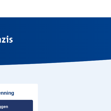
zis
enning
ggen